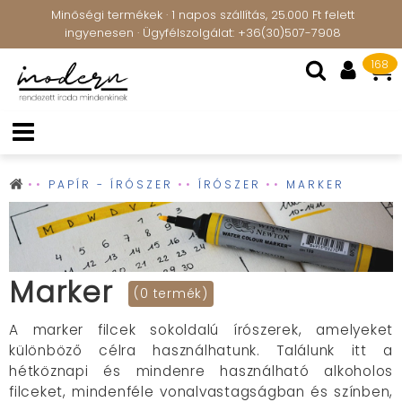
Minőségi termékek · 1 napos szállítás, 25.000 Ft felett
ingyenesen · Ügyfélszolgálat: +36(30)507-7908
168
PAPÍR - ÍRÓSZER
ÍRÓSZER
MARKER
Marker
(0 termék)
A marker filcek sokoldalú írószerek, amelyeket
különböző célra használhatunk. Találunk itt a
hétköznapi és mindenre használható alkoholos
filceket, mindenféle vonalvastagságban és színben,