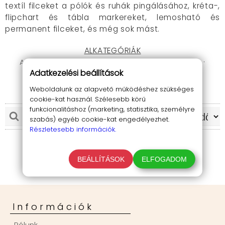
textíl filceket a pólók és ruhák pingálásához, kréta-,
flipchart és tábla markereket, lemosható és
permanent filceket, és még sok mást.
ALKATEGÓRIÁK
Alkoholos marker
·
Tábla- és flipchart marker
·
Adatkezelési beállítások
Krétamarker
·
Lakkmarker
·
Textilmarker
·
Speciális marker
Weboldalunk az alapvető működéshez szükséges
cookie-kat használ. Szélesebb körű
funkcionalitáshoz (marketing, statisztika, személyre
szabás) egyéb cookie-kat engedélyezhet.
Részletesebb információk.
BEÁLLÍTÁSOK
ELFOGADOM
Információk
Rólunk