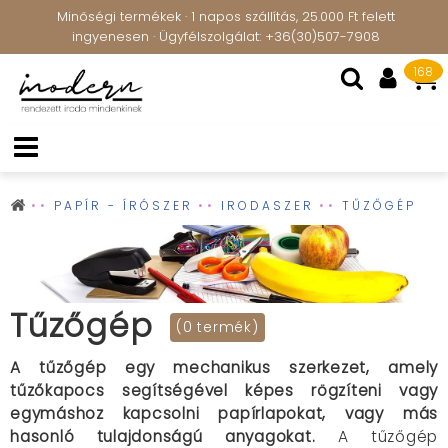
Minőségi termékek · 1 napos szállítás, 25.000 Ft felett
ingyenesen · Ügyfélszolgálat: +36(30)507-7908
168
PAPÍR - ÍRÓSZER
IRODASZER
TŰZŐGÉP
Tűzőgép
(0 termék)
A tűzőgép egy mechanikus szerkezet, amely
tűzőkapocs segítségével képes rögzíteni vagy
egymáshoz kapcsolni papírlapokat, vagy más
hasonló tulajdonságú anyagokat.
A tűzőgép