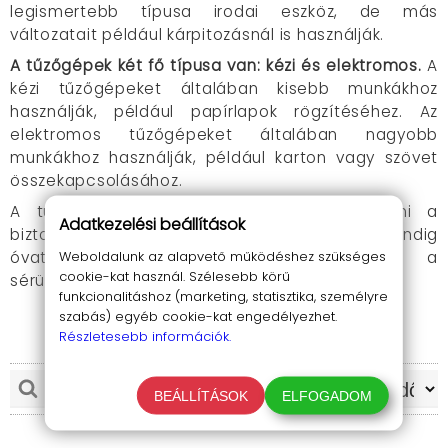
legismertebb típusa irodai eszköz, de más
változatait például kárpitozásnál is használják.
A tűzőgépek két fő típusa van: kézi és elektromos.
A
kézi tűzőgépeket általában kisebb munkákhoz
használják, például papírlapok rögzítéséhez. Az
elektromos tűzőgépeket általában nagyobb
munkákhoz használják, például karton vagy szövet
összekapcsolásához.
A tűzőgépek használatakor fontos betartani a
Adatkezelési beállítások
biztonsági előírásokat. A tűzőgépeket mindig
Weboldalunk az alapvető működéshez szükséges
óvatosan kell használni, hogy elkerüljük a
cookie-kat használ. Szélesebb körű
sérüléseket.
funkcionalitáshoz (marketing, statisztika, személyre
szabás) egyéb cookie-kat engedélyezhet.
Milyen tűzőgép kapocs méretek vannak
TOVÁBB OLVASOM
Részletesebb információk.
használatban?
No. 10
: Ez a legkisebb és leggyakoribb tűzőgép
BEÁLLÍTÁSOK
ELFOGADOM
kapocs méret. Általában papírlapok
rögzítésére használják. Kb,
10 mm hosszú és 4