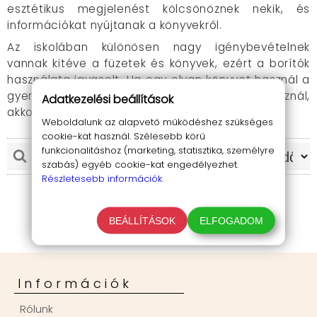
esztétikus megjelenést kölcsönöznek nekik, és
információkat nyújtanak a könyvekről.
Az iskolában különösen nagy igénybevételnek
vannak kitéve a füzetek és könyvek, ezért a borítók
használata javasolt. Ha egy olyan könyvet használ a
gyermek, amit esetleg majd a kistesó is használ,
Adatkezelési beállítások
akkor méginkébb fontos annak védelme.
Weboldalunk az alapvető működéshez szükséges
cookie-kat használ. Szélesebb körű
funkcionalitáshoz (marketing, statisztika, személyre
szabás) egyéb cookie-kat engedélyezhet.
Részletesebb információk.
BEÁLLÍTÁSOK
ELFOGADOM
Információk
Rólunk