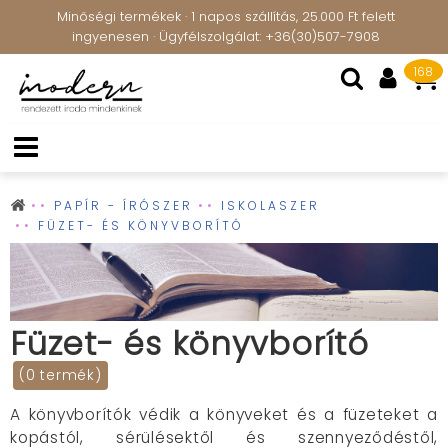
Minőségi termékek · 1 napos szállítás, 25.000 Ft felett
ingyenesen · Ügyfélszolgálat: +36(30)507-7908
168
PAPÍR - ÍRÓSZER
ISKOLASZER
FÜZET- ÉS KÖNYVBORÍTÓ
Füzet- és könyvborító
(0 termék)
A könyvborítók védik a könyveket és a füzeteket a
kopástól, sérülésektől és szennyeződéstől,