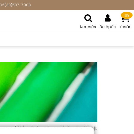
: +36(30)507-7908
168
Keresés
Belépés
Kosár
rma különböző színezett és textúrájú