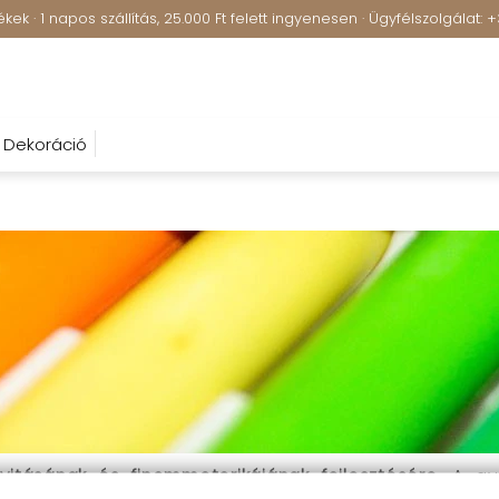
ek · 1 napos szállítás, 25.000 Ft felett ingyenesen · Ügyfélszolgálat
Dekoráció
itásának és finommotorikájának fejlesztésére.
A gyu