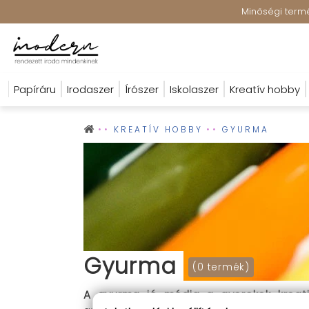
Minőségi termék
Papíráru
Irodaszer
Írószer
Iskolaszer
Kreatív hobby
KREATÍV HOBBY
GYURMA
Gyurma
(0 termék)
A gyurma jó módja a gyerekek kreativ