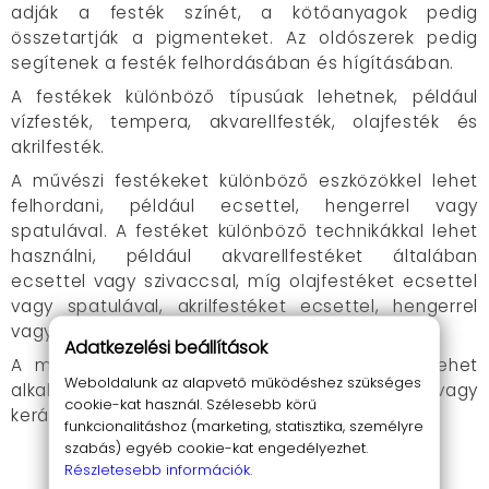
adják a festék színét, a kötőanyagok pedig
összetartják a pigmenteket. Az oldószerek pedig
segítenek a festék felhordásában és hígításában.
A festékek különböző típusúak lehetnek, például
vízfesték, tempera, akvarellfesték, olajfesték és
akrilfesték.
A művészi festékeket különböző eszközökkel lehet
felhordani, például ecsettel, hengerrel vagy
spatulával. A festéket különböző technikákkal lehet
használni, például akvarellfestéket általában
ecsettel vagy szivaccsal, míg olajfestéket ecsettel
vagy spatulával, akrilfestéket ecsettel, hengerrel
vagy spatulával hordanak fel.
Adatkezelési beállítások
A művészi festékeket különböző felületekre lehet
Weboldalunk az alapvető működéshez szükséges
alkalmazni, például papírra, vászonra, falra vagy
cookie-kat használ. Szélesebb körű
kerámiára.
funkcionalitáshoz (marketing, statisztika, személyre
szabás) egyéb cookie-kat engedélyezhet.
A művészi és iskolai festékek fő típusai:
TOVÁBB OLVASOM
Részletesebb információk.