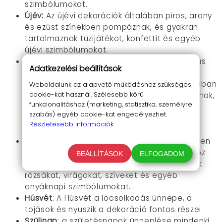
szimbólumokat.
Újév:
Az újévi dekorációk általában piros, arany
és ezüst színekben pompáznak, és gyakran
tartalmaznak tüzijátékot, konfettit és egyéb
újévi szimbólumokat.
Valentin-nap:
A Valentin-nap egy romantikus
Adatkezelési beállítások
ünnep, amelyre az emberek dekorációval
készülnek. A Valentin-napi dekorációk általában
Weboldalunk az alapvető működéshez szükséges
cookie-kat használ. Szélesebb körű
rózsaszín, piros és fehér színekben pompáznak,
funkcionalitáshoz (marketing, statisztika, személyre
és gyakran tartalmaznak szíveket,
szabás) egyéb cookie-kat engedélyezhet.
szerelmeseket és egyéb Valentin-napi
Részletesebb információk.
szimbólumokat.
Anyák napja:
Anyák napja egy ünnep, amelyen
az emberek tisztelegnek édesanyjuk előtt. Az
BEÁLLÍTÁSOK
ELFOGADOM
anyáknapi dekorációk gyakran tartalmaznak
rózsákat, virágokat, szíveket és egyéb
anyáknapi szimbólumokat.
Húsvét
: A Húsvét a locsolkodás ünnepe, a
tojások és nyuszik a dekoráció fontos részei.
Szülinap
: a születésnapok ünneplése mindenki