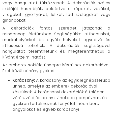
vagy hangulatot tükrözzenek. A dekorációk széles
skáláját használják, beleértve a képeket, vázákat,
virágokat, gyertyákat, lufikat, led szalagokat vagy
girlandokat.
A dekorációk fontos szerepet játszanak a
mindennapi életünkben. Segítségükkel otthonunkat,
munkahelyünket és egyéb helyeket egyedivé és
stílusossá tehetjük. A dekorációk segítségével
hangulatot teremthetünk és megteremthetjük a
kívánt érzelmi hatást.
Az emberek sokféle ünnepre készülnek dekorációval.
Ezek közül néhány gyakori:
Karácsony:
A karácsony az egyik legnépszerűbb
ünnep, amelyre az emberek dekorációval
készülnek. A karácsonyi dekorációk általában
vörös, zöld és arany színekben pompáznak, és
gyakran tartalmaznak fenyőfát, hóembert,
angyalokat és egyéb karácsonyi