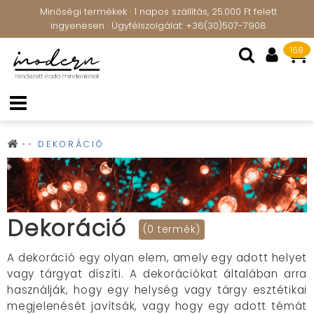
Minőségi termékek · 1 napos szállítás, 25.000 Ft felett
ingyenesen · Ügyfélszolgálat: +36(30)507-7908
168
DEKORÁCIÓ
Dekoráció
(0 termék)
A dekoráció egy olyan elem, amely egy adott helyet
vagy tárgyat díszíti. A dekorációkat általában arra
használják, hogy egy helység vagy tárgy esztétikai
megjelenését javítsák, vagy hogy egy adott témát