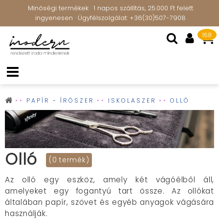
Minőségi termékek · 1 napos szállítás, 25.000 Ft felett
ingyenesen · Ügyfélszolgálat: +36(30)507-7908
168
PAPÍR - ÍRÓSZER
ISKOLASZER
OLLÓ
Olló
(0 termék)
Az olló egy eszköz, amely két vágóélből áll,
amelyeket egy fogantyú tart össze. Az ollókat
általában papír, szövet és egyéb anyagok vágására
használják.