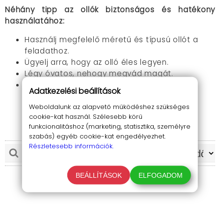
Néhány tipp az ollók biztonságos és hatékony
használatához:
Használj megfelelő méretű és típusú ollót a
feladathoz.
Ügyelj arra, hogy az olló éles legyen.
Légy óvatos, nehogy megvád magát.
Ne használd az ollót más célra, mint amire
Adatkezelési beállítások
tervezték.
Weboldalunk az alapvető működéshez szükséges
cookie-kat használ. Szélesebb körű
Az irodai ollók kiválasztásakor számos szempontot
TOVÁBB OLVASOM
funkcionalitáshoz (marketing, statisztika, személyre
kell figyelembe venni, beleértve a következőket:
szabás) egyéb cookie-kat engedélyezhet.
Részletesebb információk.
Méret:
Az irodai ollók különböző méretűek
lehetnek. A kisebb ollók könnyebben kezelhetők,
míg a nagyobb ollók nagyobb papírokat és
BEÁLLÍTÁSOK
ELFOGADOM
anyagokat vághatnak.
Típus:
Az irodai ollók különböző típusúak
lehetnek, beleértve a hagyományos ollókat, a
szegecselő ollókat és a vágó ollókat. A