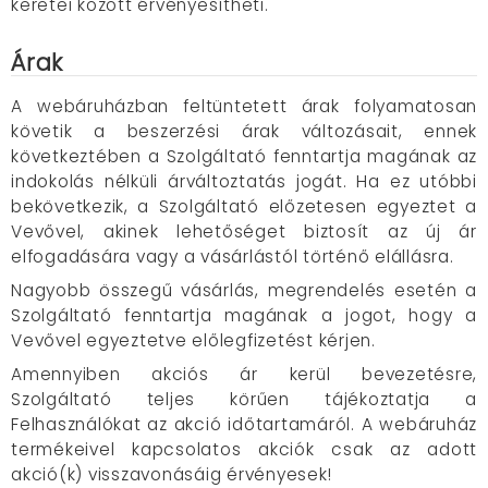
keretei között érvényesítheti.
Árak
A webáruházban feltüntetett árak folyamatosan
követik a beszerzési árak változásait, ennek
következtében a Szolgáltató fenntartja magának az
indokolás nélküli árváltoztatás jogát. Ha ez utóbbi
bekövetkezik, a Szolgáltató előzetesen egyeztet a
Vevővel, akinek lehetőséget biztosít az új ár
elfogadására vagy a vásárlástól történő elállásra.
Nagyobb összegű vásárlás, megrendelés esetén a
Szolgáltató fenntartja magának a jogot, hogy a
Vevővel egyeztetve előlegfizetést kérjen.
Amennyiben akciós ár kerül bevezetésre,
Szolgáltató teljes körűen tájékoztatja a
Felhasználókat az akció időtartamáról. A webáruház
termékeivel kapcsolatos akciók csak az adott
akció(k) visszavonásáig érvényesek!