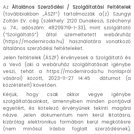
Az
Általános Szerződési / Szolgáltatási Feltételek
(továbbiakban „ÁSZF”) tartalmazzák a(z) Szungyi
Zoltán EV. cég (székhely: 2120 Dunakeszi, Széchenyi
u. 74., adószám: 48209719-1-33), mint szolgáltató
(“Szolgáltató”) által üzemeltetett webáruház
(https://moderniroda.hu) használatára vonatkozó
általános szerződési feltételeket.
Jelen feltételek (ÁSZF) érvényesek a Szolgáltató és
a
Vevő (aki a webáruház szolgáltatásait igénybe
veszi, tehát a https://moderniroda.hu honlapról
vásárol) között, 2023-11-27 14:45 dátumot (a
közzétételt) követően.
Kérjük, hogy csak akkor vegye igénybe
szolgáltatásainkat, amennyiben minden pontjával
egyetért, és kötelező érvényűnek tekinti magára
nézve. Jelen dokumentum nem kerül iktatásra,
kizárólag elektronikus formában kerül megkötésre
(nem minősül írásba foglalt szerződésnek),