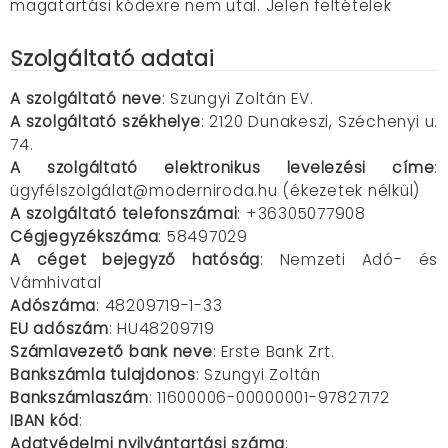
magatartási kódexre nem utal. Jelen feltételek
Szolgáltató adatai
A szolgáltató neve
: Szungyi Zoltán EV.
A szolgáltató székhelye
: 2120 Dunakeszi, Széchenyi u.
74.
A szolgáltató elektronikus levelezési címe
:
ügyfélszolgálat@moderniroda.hu (ékezetek nélkül)
A szolgáltató telefonszámai
: +36305077908
Cégjegyzékszáma
: 58497029
A céget bejegyző hatóság
: Nemzeti Adó- és
Vámhivatal
Adószáma
: 48209719-1-33
EU adószám
: HU48209719
Számlavezető bank neve
: Erste Bank Zrt.
Bankszámla tulajdonos
: Szungyi Zoltán
Bankszámlaszám
: 11600006-00000001-97827172
IBAN kód
:
Adatvédelmi nyilvántartási száma
: