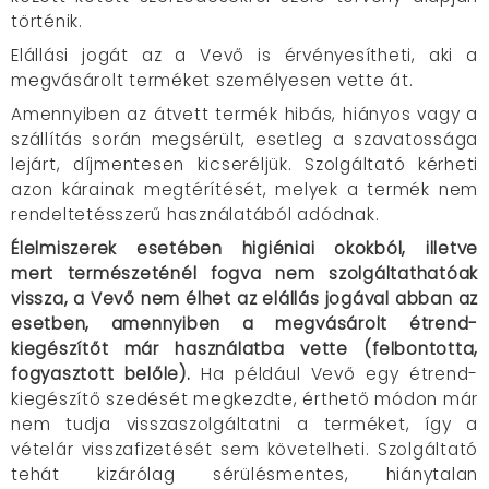
történik.
Elállási jogát az a Vevő is érvényesítheti, aki a
megvásárolt terméket személyesen vette át.
Amennyiben az átvett termék hibás, hiányos vagy a
szállítás során megsérült, esetleg a szavatossága
lejárt, díjmentesen kicseréljük. Szolgáltató kérheti
azon kárainak megtérítését, melyek a termék nem
rendeltetésszerű használatából adódnak.
Élelmiszerek esetében higiéniai okokból, illetve
mert természeténél fogva nem szolgáltathatóak
vissza, a Vevő nem élhet az elállás jogával abban az
esetben, amennyiben a megvásárolt étrend-
kiegészítőt már használatba vette (felbontotta,
fogyasztott belőle).
Ha például Vevő egy étrend-
kiegészítő szedését megkezdte, érthető módon már
nem tudja visszaszolgáltatni a terméket, így a
vételár visszafizetését sem követelheti. Szolgáltató
tehát kizárólag sérülésmentes, hiánytalan