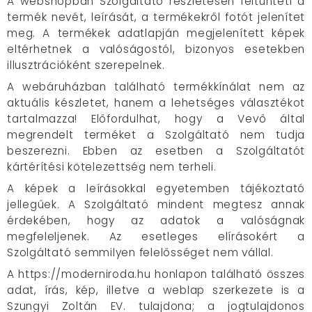
A webshopban Szolgáltató részletesen feltünteti a
termék nevét, leírását, a termékekről fotót jelenítet
meg. A termékek adatlapján megjelenített képek
eltérhetnek a valóságostól, bizonyos esetekben
illusztrációként szerepelnek.
A webáruházban található termékkínálat nem az
aktuális készletet, hanem a lehetséges választékot
tartalmazza! Előfordulhat, hogy a Vevő által
megrendelt terméket a Szolgáltató nem tudja
beszerezni. Ebben az esetben a Szolgáltatót
kártérítési kötelezettség nem terheli.
A képek a leírásokkal egyetemben tájékoztató
jellegűek. A Szolgáltató mindent megtesz annak
érdekében, hogy az adatok a valóságnak
megfeleljenek. Az esetleges elírásokért a
Szolgáltató semmilyen felelősséget nem vállal.
A https://moderniroda.hu honlapon található összes
adat, írás, kép, illetve a weblap szerkezete is a
Szungyi Zoltán EV. tulajdona; a jogtulajdonos