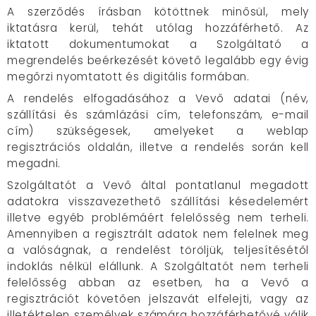
A szerződés írásban kötöttnek minősül, mely
iktatásra kerül, tehát utólag hozzáférhető. Az
iktatott dokumentumokat a Szolgáltató a
megrendelés beérkezését követő legalább egy évig
megőrzi nyomtatott és digitális formában.
A rendelés elfogadásához a Vevő adatai (név,
szállítási és számlázási cím, telefonszám, e-mail
cím) szükségesek, amelyeket a weblap
regisztrációs oldalán, illetve a rendelés során kell
megadni.
Szolgáltatót a Vevő által pontatlanul megadott
adatokra visszavezethető szállítási késedelemért
illetve egyéb problémáért felelősség nem terheli.
Amennyiben a regisztrált adatok nem felelnek meg
a valóságnak, a rendelést töröljük, teljesítésétől
indoklás nélkül elállunk. A Szolgáltatót nem terheli
felelősség abban az esetben, ha a Vevő a
regisztrációt követően jelszavát elfelejti, vagy az
illetéktelen személyek számára hozzáférhetővé válik