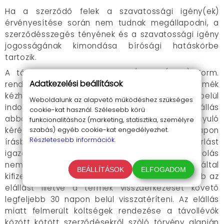
Ha a szerződő felek a szavatossági igény(ek)
érvényesítése során nem tudnak megállapodni, a
szerződésszegés tényének és a szavatossági igény
jogosságának kimondása bírósági hatáskörbe
tartozik.
A távollevők között kötött 17/1999. (II. 5.) Korm.
Adatkezelési beállítások
rendelet 4. § - a alapján a Vevő a termék
kézhezvételétől számított nyolc munkanapon belül
Weboldalunk az alapvető működéshez szükséges
indokolás nélkül elállhat a vásárlástól
.
Az elállás
cookie-kat használ. Szélesebb körű
abban az esetben is érvényes, ha az arra irányuló
funkcionalitáshoz (marketing, statisztika, személyre
szabás) egyéb cookie-kat engedélyezhet.
kérést Vevő a vásárlástól számított 8. munkanapon
Részletesebb információk.
írásban küldi el. (A jogérvényesítéshez a vásárlást
igazoló számla és felbontatlan, eredeti csomagolás
nem szükséges!) Szolgáltató köteles a Vevő által
BEÁLLÍTÁSOK
ELFOGADOM
kifizetett összeget haladéktalanul, de legkésőbb az
elállást illetve a termék visszaérkezését követő
legfeljebb 30 napon belül visszatéríteni. Az elállás
miatt felmerült költségek rendezése a távollévők
között kötött szerződésekről szóló törvény alapján