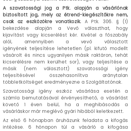
A szavatossági jog a Ptk. alapján a vásárlónak
biztosított jog, mely az étrend-kiegészítőkre nem,
csak az eszközökre vonatkozik.
A Ptk. 306. § (1)
bekezdése alapján a Vevő választhat, hogy
kijavítást vagy kicserélést kér. Kivétel a főszabály
alól, amennyiben a vevő választott
igényének teljesítése lehetetlen (pl. kifutó modellt
vásárolt és nincs ugyanilyen másik raktáron, tehát
kicserélésre nem kerülhet sor), vagy teljesítése a
másik (nem választott) szavatossági igény
teljesítésével összehasonlítva aránytalan
többletköltséget eredményezne a Szolgáltatónak.
Szavatossági igény eszköz vásárlása esetén a
számla bemutatásával érvényesíthető, a vásárlást
követő 1 éven belül, ha a meghibásodás a
vásárláskor már meglévő gyári hibából keletkezett.
Az első 6 hónapban áruházunk feladata a kifogás
intézése. 6 hónapon túl a vásárló a kifogása