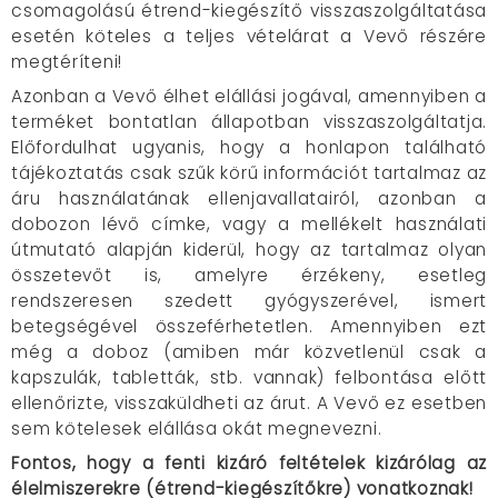
csomagolású étrend-kiegészítő visszaszolgáltatása
esetén köteles a teljes vételárat a Vevő részére
megtéríteni!
Azonban a Vevő élhet elállási jogával, amennyiben a
terméket bontatlan állapotban visszaszolgáltatja.
Előfordulhat ugyanis, hogy a honlapon található
tájékoztatás csak szűk körű információt tartalmaz az
áru használatának ellenjavallatairól, azonban a
dobozon lévő címke, vagy a mellékelt használati
útmutató alapján kiderül, hogy az tartalmaz olyan
összetevőt is, amelyre érzékeny, esetleg
rendszeresen szedett gyógyszerével, ismert
betegségével összeférhetetlen. Amennyiben ezt
még a doboz (amiben már közvetlenül csak a
kapszulák, tabletták, stb. vannak) felbontása előtt
ellenőrizte, visszaküldheti az árut. A Vevő ez esetben
sem kötelesek elállása okát megnevezni.
Fontos, hogy a fenti kizáró feltételek kizárólag az
élelmiszerekre (étrend-kiegészítőkre) vonatkoznak!