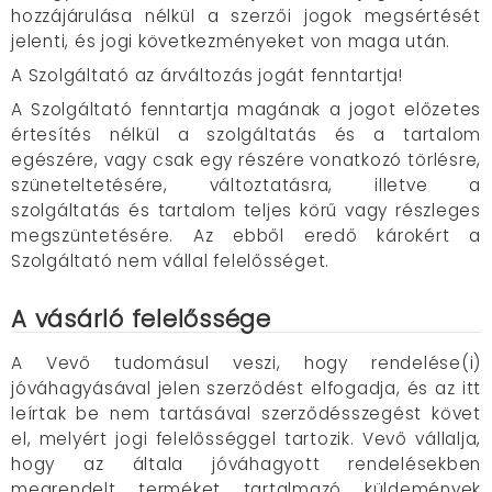
hozzájárulása nélkül a szerzői jogok megsértését
jelenti, és jogi következményeket von maga után.
A Szolgáltató az árváltozás jogát fenntartja!
A Szolgáltató fenntartja magának a jogot előzetes
értesítés nélkül a szolgáltatás és a tartalom
egészére, vagy csak egy részére vonatkozó törlésre,
szüneteltetésére, változtatásra, illetve a
szolgáltatás és tartalom teljes körű vagy részleges
megszüntetésére. Az ebből eredő károkért a
Szolgáltató nem vállal felelősséget.
A vásárló felelőssége
A Vevő tudomásul veszi, hogy rendelése(i)
jóváhagyásával jelen szerződést elfogadja, és az itt
leírtak be nem tartásával szerződésszegést követ
el, melyért jogi felelősséggel tartozik. Vevő vállalja,
hogy az általa jóváhagyott rendelésekben
megrendelt terméket tartalmazó küldemények