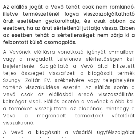
Az elállás jogát a Vevő tehát csak nem romlandó,
illetve természeténél fogva visszaszolgáltatható
áruk esetében gyakorolhatja, és csak abban az
esetben, ha az árut sértetlenül juttatja vissza. Ebben
az esetben tehát a sértetlenséget nem zárja ki a
felbontott külső csomagolás.
A Vevőnek elállásra vonatkozó igényét e-mailben
vagy a megadott telefonos elérhetőségen kell
bejelentenie. Szolgáltató a Vevő által kifizetett
teljes összeget visszafizeti a kifogásolt termék
Szungyi Zoltán EV. székhelyére vagy telephelyére
történő visszaküldése esetén. Az elállás során a
Vevő csak az elállásból eredő visszaszállítási
költséget viseli. Elállás esetén a Vevőnek előbb kell
a terméket visszajuttatni az eladónak, minthogy a
Vevő a megrendelt termék(ek) vételárát
visszakapná.
A Vevő a kifogásait a vásárlói ügyfélszolgálat