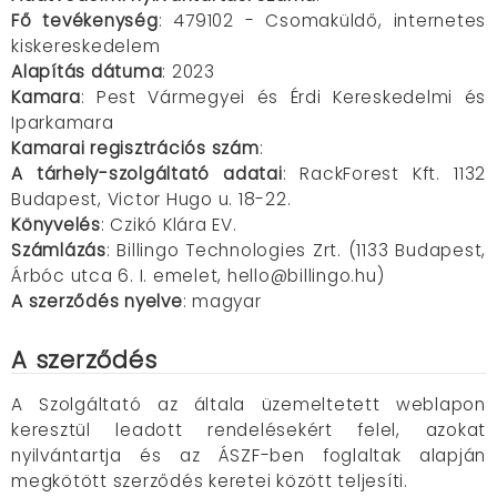
Fő tevékenység
: 479102 - Csomaküldő, internetes
kiskereskedelem
Alapítás dátuma
: 2023
Kamara
: Pest Vármegyei és Érdi Kereskedelmi és
Iparkamara
Kamarai regisztrációs szám
:
A tárhely-szolgáltató adatai
:
RackForest Kft. 1132
Budapest, Victor Hugo u. 18-22.
Könyvelés
: Czikó Klára EV.
Számlázás
: Billingo Technologies Zrt. (1133 Budapest,
Árbóc utca 6. I. emelet, hello@billingo.hu)
A szerződés nyelve
: magyar
A szerződés
A Szolgáltató az általa üzemeltetett weblapon
keresztül leadott rendelésekért felel, azokat
nyilvántartja és az ÁSZF-ben foglaltak alapján
megkötött szerződés keretei között teljesíti.