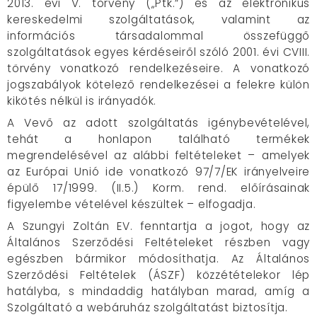
2013. évi V. törvény („Ptk.”) és az elektronikus
kereskedelmi szolgáltatások, valamint az
információs társadalommal összefüggő
szolgáltatások egyes kérdéseiről szóló 2001. évi CVIII.
törvény vonatkozó rendelkezéseire. A vonatkozó
jogszabályok kötelező rendelkezései a felekre külön
kikötés nélkül is irányadók.
A Vevő az adott szolgáltatás igénybevételével,
tehát a honlapon található termékek
megrendelésével az alábbi feltételeket – amelyek
az Európai Unió ide vonatkozó 97/7/EK irányelveire
épülő 17/1999. (II.5.) Korm. rend. előírásainak
figyelembe vételével készültek – elfogadja.
A Szungyi Zoltán EV. fenntartja a jogot, hogy az
Általános Szerződési Feltételeket részben vagy
egészben bármikor módosíthatja. Az Általános
Szerződési Feltételek (ÁSZF) közzétételekor lép
hatályba, s mindaddig hatályban marad, amíg a
Szolgáltató a webáruház szolgáltatást biztosítja.