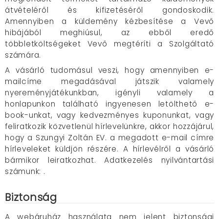
átvételéről és kifizetéséről gondoskodik.
Amennyiben a küldemény kézbesítése a Vevő
hibájából meghiúsul, az ebből eredő
többletköltségeket Vevő megtéríti a Szolgáltató
számára.
A vásárló tudomásul veszi, hogy amennyiben e-
mailcíme megadásával játszik valamely
nyereményjátékunkban, igényli valamely a
honlapunkon található ingyenesen letölthető e-
book-unkat, vagy kedvezményes kuponunkat, vagy
feliratkozik közvetlenül hírlevelünkre, akkor hozzájárul,
hogy a Szungyi Zoltán EV. a megadott e-mail címre
hírleveleket küldjön részére. A hírlevélről a vásárló
bármikor leiratkozhat. Adatkezelés nyilvántartási
számunk: .
Biztonság
A webáruház használata nem jelent biztonsági