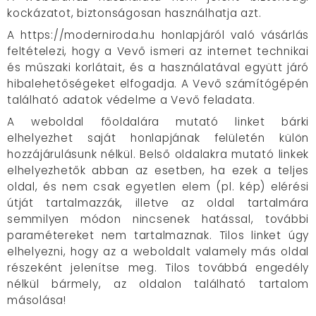
kockázatot, biztonságosan használhatja azt.
A https://moderniroda.hu honlapjáról való vásárlás
feltételezi, hogy a Vevő ismeri az internet technikai
és műszaki korlátait, és a használatával együtt járó
hibalehetőségeket elfogadja. A Vevő számítógépén
található adatok védelme a Vevő feladata.
A weboldal főoldalára mutató linket bárki
elhelyezhet saját honlapjának felületén külön
hozzájárulásunk nélkül. Belső oldalakra mutató linkek
elhelyezhetők abban az esetben, ha ezek a teljes
oldal, és nem csak egyetlen elem (pl. kép) elérési
útját tartalmazzák, illetve az oldal tartalmára
semmilyen módon nincsenek hatással, további
paramétereket nem tartalmaznak. Tilos linket úgy
elhelyezni, hogy az a weboldalt valamely más oldal
részeként jelenítse meg. Tilos továbbá engedély
nélkül bármely, az oldalon található tartalom
másolása!