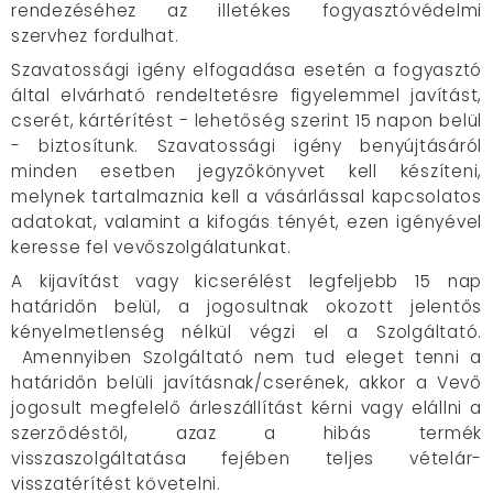
rendezéséhez az illetékes fogyasztóvédelmi
szervhez fordulhat.
Szavatossági igény elfogadása esetén a fogyasztó
által elvárható rendeltetésre figyelemmel javítást,
cserét, kártérítést - lehetőség szerint 15 napon belül
- biztosítunk. Szavatossági igény benyújtásáról
minden esetben jegyzőkönyvet kell készíteni,
melynek tartalmaznia kell a vásárlással kapcsolatos
adatokat, valamint a kifogás tényét, ezen igényével
keresse fel vevőszolgálatunkat.
A kijavítást vagy kicserélést legfeljebb 15 nap
határidőn belül, a jogosultnak okozott jelentős
kényelmetlenség nélkül végzi el a Szolgáltató.
Amennyiben Szolgáltató nem tud eleget tenni a
határidőn belüli javításnak/cserének, akkor a Vevő
jogosult megfelelő árleszállítást kérni vagy elállni a
szerződéstől, azaz a hibás termék
visszaszolgáltatása fejében teljes vételár-
visszatérítést követelni.