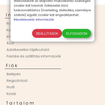
Weboldalunk az alapvető működéshez szükséges
cookie-kat használ. Szélesebb körű
funkcionalitáshoz (marketing, statisztika, személyre
Információk
szabás) egyéb cookie-kat engedélyezhet.
Részletesebb információk.
Rólunk
Kapcsolat
BEÁLLÍTÁSOK
ELFOGADOM
Impresszum
ÁSZF
Adatkezelési tájékoztató
Fizetési és szállítási információk
Fiók
Belépés
Regisztráció
Profil
Kosár
Tartalom