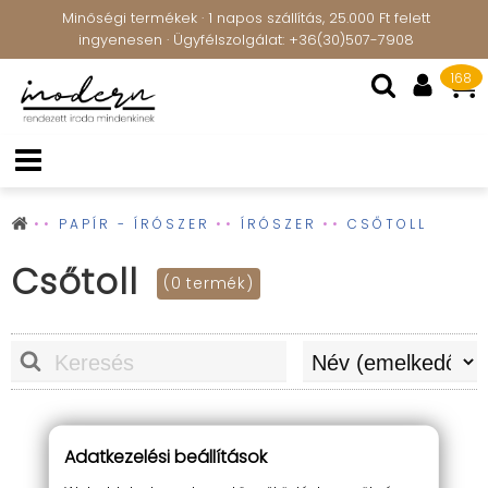
Minőségi termékek · 1 napos szállítás, 25.000 Ft felett
ingyenesen · Ügyfélszolgálat: +36(30)507-7908
168
PAPÍR - ÍRÓSZER
ÍRÓSZER
CSŐTOLL
Csőtoll
(0 termék)
Adatkezelési beállítások