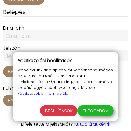
Belépés
Email cím
Jelszó
Adatkezelési beállítások
Weboldalunk az alapvető működéshez szükséges
BELÉPÉS
cookie-kat használ. Szélesebb körű
funkcionalitáshoz (marketing, statisztika, személyre
szabás) egyéb cookie-kat engedélyezhet.
Külső hitelesítés
Részletesebb információk.
FACEBOOK
GOOGLE
BEÁLLÍTÁSOK
ELFOGADOM
Elfelejtette a jelszavát?
Itt tud újat kérni!