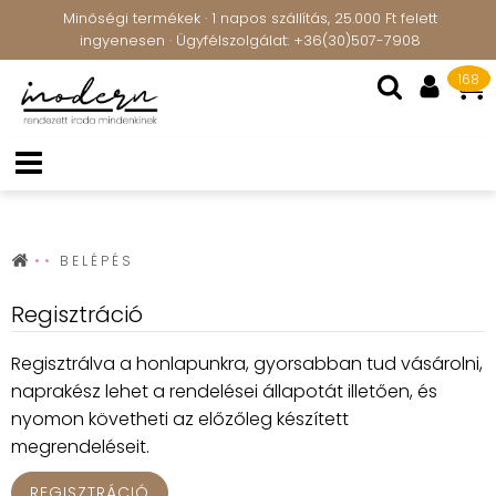
Minőségi termékek · 1 napos szállítás, 25.000 Ft felett
ingyenesen · Ügyfélszolgálat: +36(30)507-7908
168
BELÉPÉS
Regisztráció
Regisztrálva a honlapunkra, gyorsabban tud vásárolni,
naprakész lehet a rendelései állapotát illetően, és
nyomon követheti az előzőleg készített
megrendeléseit.
REGISZTRÁCIÓ